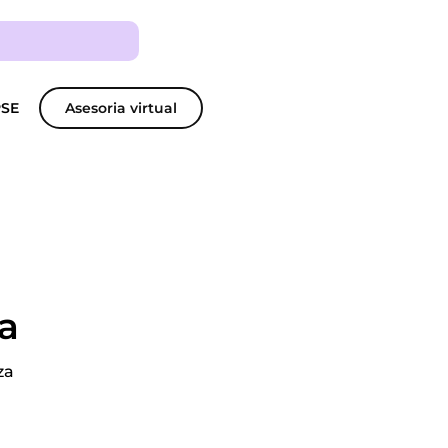
PSE
Asesoria virtual
a
za