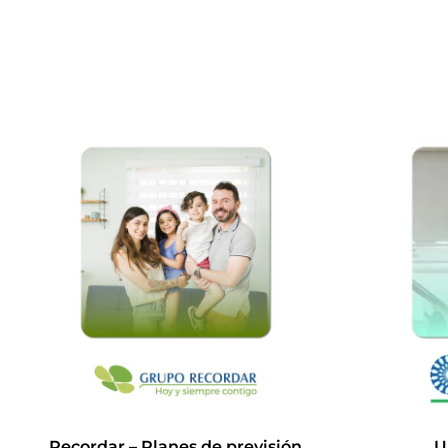
Recordar – Planes de previsión
U