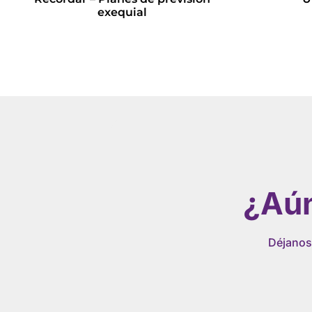
exequial
Leer más
¿Aún
Déjanos