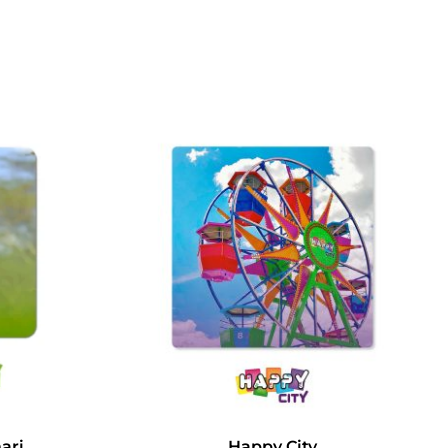
ari
Happy City