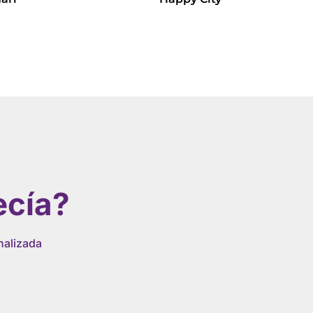
Leer más
ecía?
nalizada