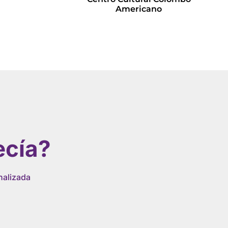
Americano
Leer más
ecía?
nalizada