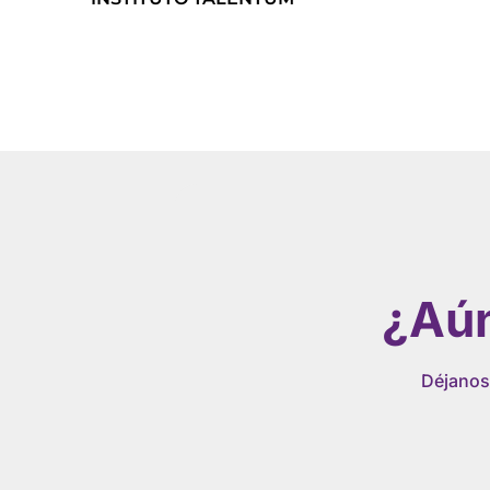
Leer más
¿Aún
Déjanos