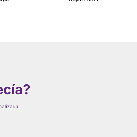
Leer más
ecía?
nalizada