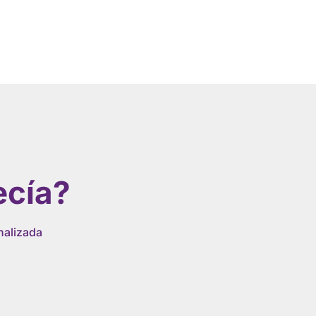
ecía?
nalizada