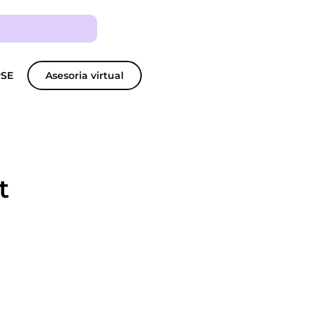
PSE
Asesoria virtual
t