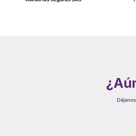
Leer más
¿Aún
Déjanos